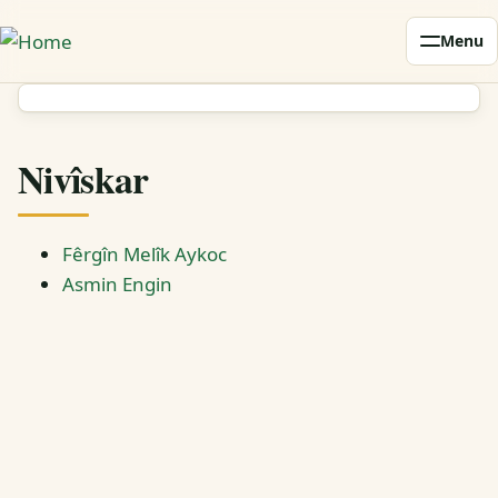
Skip
Menu
to
main
content
Nivîskar
Fêrgîn Melîk Aykoc
Asmin Engin