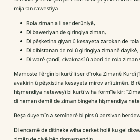
mijaran rawestiya.
Rola ziman a li ser derûniyê,
Di baweriyan de girîngiya ziman,
Di pêşketina giyan û kesayeta zarokan de rola
Di dibistanan de rol û girîngiya zimanê dayikê,
Di warê çandî, civaknasî û aborî de rola ziman
Mamoste Fêrgîn bi kurtî li ser dîroka Zimanê Kurdî j
avakirin û pêşxistina kesayeta mirov anî zimên. Bir
hişmendiya neteweyî bi kurtî wiha formîle kir: “Zim
di heman demê de ziman bingeha hişmendiya netewe
Beşa duyemîn a semînerê bi pirs û bersivan berdew
Di encamê de dîtineke wiha derket holê ku gel dix
zimên de divê bên domamandin.