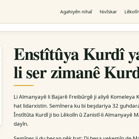
Main
Agahiyên nihaî
Nivîskar
Lêkolî
navigation
Enstîtûya Kurdî ya
li ser zimanê Kur
Li Almanyayê li Bajarê Freibûrgê ji aliyê Komeleya 
hat lidarxistin. Semînera ku bi beşdariya 32 guhdara
Înstîtûta Kurdî ji bo Lêkolîn û Zanistî-li Almanyayê
dayîn.
Semîner ji du beşan pêk hat: Di beşa yekemîn de Mam