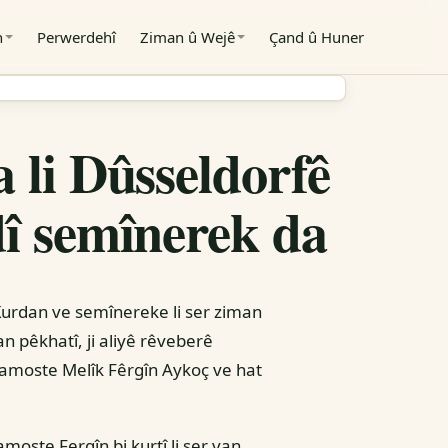
n
Perwerdehî
Ziman û Wejê
Çand û Huner
 li Dûsseldorfê
dî semînerek da
Kurdan ve semînereke li ser ziman
n pêkhatî, ji aliyê rêveberê
 Mamoste Melîk Fêrgîn Aykoç ve hat
oste Fergîn bi kurtî li ser van