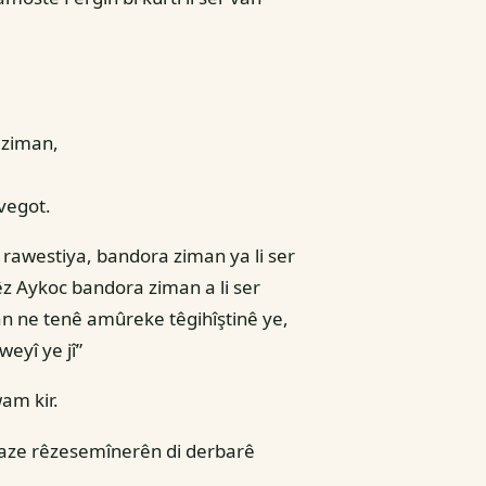
 ziman,
 vegot.
î rawestiya, bandora ziman ya li ser
êz Aykoc bandora ziman a li ser
an ne tenê amûreke têgihîştinê ye,
yî ye jî”
am kir.
waze rêzesemînerên di derbarê