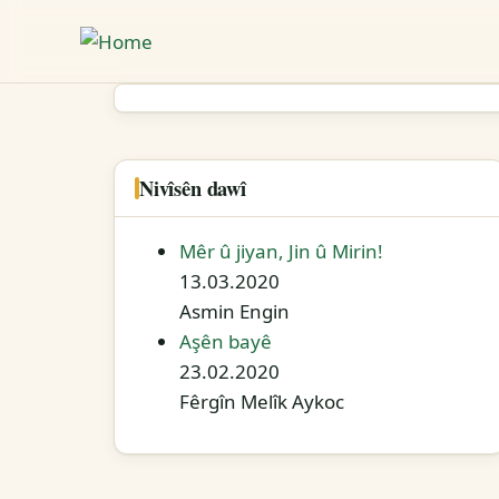
Skip
to
main
content
Nivîsên dawî
Mêr û jiyan, Jin û Mirin!
13.03.2020
Asmin Engin
Aşên bayê
23.02.2020
Fêrgîn Melîk Aykoc